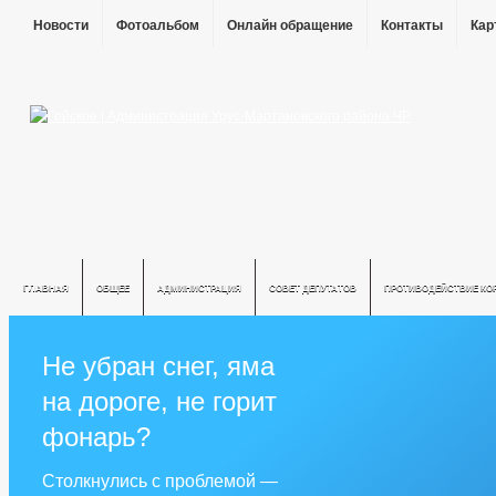
Новости
Фотоальбом
Онлайн обращение
Контакты
Кар
ГЛАВНАЯ
ОБЩЕЕ
АДМИНИСТРАЦИЯ
СОВЕТ ДЕПУТАТОВ
ПРОТИВОДЕЙСТВИЕ КО
Не убран снег, яма
на дороге, не горит
фонарь?
Столкнулись с проблемой —