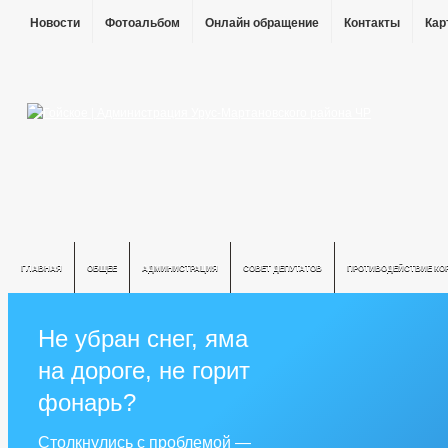
Новости
Фотоальбом
Онлайн обращение
Контакты
Кар
ГЛАВНАЯ
ОБЩЕЕ
АДМИНИСТРАЦИЯ
СОВЕТ ДЕПУТАТОВ
ПРОТИВОДЕЙСТВИЕ КО
Не убран снег, яма
на дороге, не горит
фонарь?
Столкнулись с проблемой —