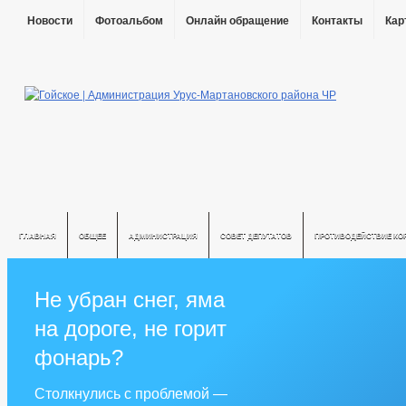
Новости
Фотоальбом
Онлайн обращение
Контакты
Кар
ГЛАВНАЯ
ОБЩЕЕ
АДМИНИСТРАЦИЯ
СОВЕТ ДЕПУТАТОВ
ПРОТИВОДЕЙСТВИЕ КО
Не убран снег, яма
на дороге, не горит
фонарь?
Столкнулись с проблемой —