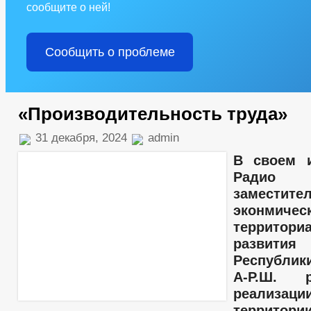
сообщите о ней!
Сообщить о проблеме
«Производительность труда»
31 декабря, 2024
admin
В своем 
Радио 
заместит
эконми
территори
развити
Республи
А-Р.Ш. 
реали
территор