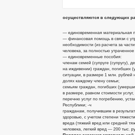
осуществляются в следующих ра
— единовременная материальная п
— финансовая помощь в связи с ут
необходимости (из расчета за част
человека, за полностью утраченное
— единовременные пособия:
членам семей (супруге (супругу), 
на иждивении) граждан, погибших (
ситуации, в размере 1 млн. рублей 
долях каждому члену семьи;
семьям граждан, погибших (умерших
в размере, равном стоимости услуг
перечню услуг по погребению, уст
Республики; -ч
гражданам, получившим в результа
здоровью, с учетом степени тяжест
вреда (тяжкий вред или средней тяж
человека, легкий вред — 200 тыс. р