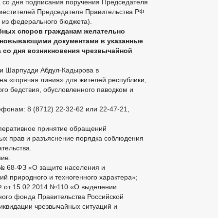
а со дня подписания поручения Председателя
аместителей Председателя Правительства РФ
 из федерального бюджета).
ебных споров гражданам желательно
сновывающими документами в указанные
а со дня возникновения чрезвычайной
ки Шарпудди Абдул-Кадырова в
на «горячая линия» для жителей республики,
ого бедствия, обусловленного паводком и
фонам: 8 (8712) 22-32-62 или 22-47-21,
оперативное принятие обращений
ых прав и разъяснение порядка соблюдения
тельства.
ие:
 № 68-ФЗ «О защите населения и
ий природного и техногенного характера»;
 от 15.02.2014 №110 «О выделении
ного фонда Правительства Российской
иквидации чрезвычайных ситуаций и