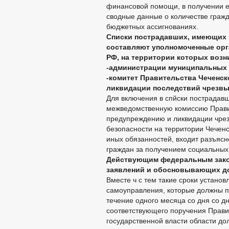
финансовой помощи, в получении 
сводные данные о количестве граж
бюджетных ассигнованиях.
Списки пострадавших, имеющих 
составляют уполномоченные орг
РФ, на территории которых возни
-администрации муниципальных р
-комитет Правительства Чеченск
ликвидации последствий чрезвы
Для включения в спйски пострадавш
межведомственную комиссию Прави
предупреждению и ликвидации чре
безопасности на территории Чеченс
иных обязанностей, входит разъяс
граждан за получением социальных 
Действующим федеральным зако
заявлений и обосновывающих до
Вместе ч с тем такие сроки установ
самоуправления, которые должны 
течение одного месяца со дня со д
соответствующего поручения Прави
государственной власти области д