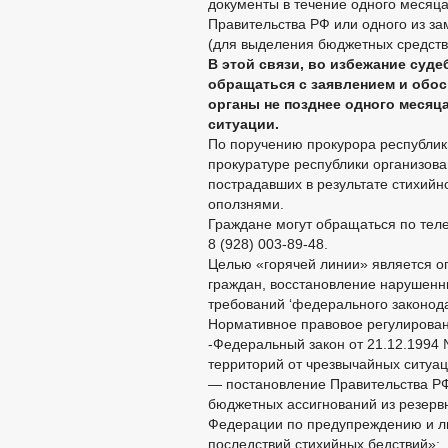
документы в течение одного месяц
Правительства РФ или одного из з
(для выделения бюджетных средств
В этой связи, во избежание суд
обращаться с заявлением и обо
органы не позднее одного месяц
ситуации.
По поручению прокурора республи
прокуратуре республики организова
пострадавших в результате стихийн
оползнями.
Граждане могут обращаться по теле
8 (928) 003-89-48.
Целью «горячей линии» является 
граждан, восстановление нарушенн
требований ‘федерального законода
Нормативное правовое регулирован
-Федеральный закон от 21.12.1994
территорий от чрезвычайных ситуац
— постановление Правительства РФ
бюджетных ассигнований из резерв
Федерации по предупреждению и л
последствий стихийных бедствий»;