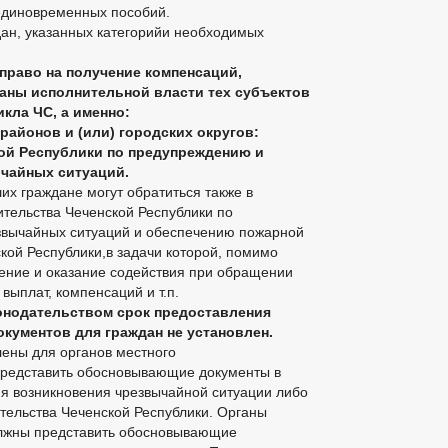
единовременных пособий.
дан, указанных категорийи необходимых
право на получение компенсаций,
аны исполнительной власти тех субъектов
кла ЧС, а именно:
айонов и (или) городских округов:
ой Республики по предупреждению и
чайных ситуаций.
их граждане могут обратиться также в
тельства Чеченской Республики по
звычайных ситуаций и обеспечению пожарной
кой Республики,в задачи которой, помимо
нение и оказание содействия при обращении
выплат, компенсаций и т.п.
нодательством срок предоставления
кументов для граждан не установлен.
лены для органов местного
представить обосновывающие документы в
ня возникновения чрезвычайной ситуации либо
тельства Чеченской Республики. Органы
олжны представить обосновывающие