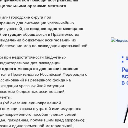
 и финансовой помощи пострадавшим
иципальными органами местного
или) городские округа при
отренных для ликвидации чрезвычайных
щих уровней,
не позднее одного месяца со
й ситуации
обращаются в Правительство
о выделении бюджетных ассигнований из
беспечение мер по ликвидации чрезвычайной
ки при недостаточности бюджетных
бюджетерегиона для ликвидации
е одного месяца со дня возникновения
ся в Правительство Российской Федерации с
ссигнований из резервного фонда на
квидации чрезвычайной ситуации.
иваемых бюджетных ассигнований
менты:
н (об оказании единовременной
помощи в связи с утратой ими имущества
единовременного пособия членам семей
дан, гражданам, получившим вред здоровью);
азании единовременной материальной,