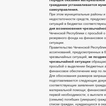
Порядок оказания материальной
гражданам устанавливается мун
самоуправления.
При этом муниципальные районы и (
недостаточности средств, предусм
ситуаций в бюджетах соответствую
дня возникновения чрезвычайно
Чеченской Республики с просьбой 
резервного фонда на финансовое о
ситуации.
Правительство Чеченской Республи
ассигнований, предусмотренных в 
чрезвычайных ситуаций,
не поздне
чрезвычайной ситуации
обращают
просьбой о выделении бюджетных а
финансовое обеспечение мер по ли
Для обоснования размеров запраш
подготавливаются следующие доку
соответствующие заявления гражда
материальной помощи; финансовой 
первой необходимости; о выплате 
(семьям) погибших (умерших) граж
списки граждан, нуждающихся в ок