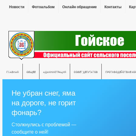
Новости
Фотоальбом
Онлайн обращение
Контакты
Кар
ГЛАВНАЯ
ОБЩЕЕ
АДМИНИСТРАЦИЯ
СОВЕТ ДЕПУТАТОВ
ПРОТИВОДЕЙСТВИЕ КО
Не убран снег, яма
на дороге, не горит
фонарь?
Столкнулись с проблемой —
сообщите о ней!