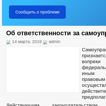
Сообщить о проблеме
Об ответственности за самоуп
14 марта, 2019
admin
Самоупра
признает
вопреки 
федераль
иным н
правовым
осущест
действи
предполаг
Действующим законодательством 