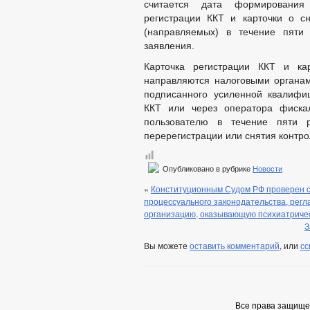
считается дата формирования 
регистрации ККТ и карточки о с
(направляемых) в течение пяти
заявления.
Карточка регистрации ККТ и ка
направляются налоговыми органам
подписанного усиленной квалифи
ККТ или через оператора фискал
пользователю в течение пяти 
перерегистрации или снятия контро
Опубликовано в рубрике
Новости
«
Конституционным Судом РФ проверен с
процессуального законодательства, рег
организацию, оказывающую психиатриче
З
Вы можете
оставить комментарий
, или
сс
Все права защищ